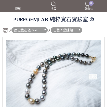
0
選單
搜尋
購物車
PUREGEMLAB 純粹寶石實驗室 ®
歷史售出館 Sold O
已售 / 墜鍊類
ut