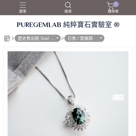
0
選單
搜尋
購物車
PUREGEMLAB 純粹寶石實驗室 ®
歷史售出館 Sold O
已售 / 墜鍊類
ut