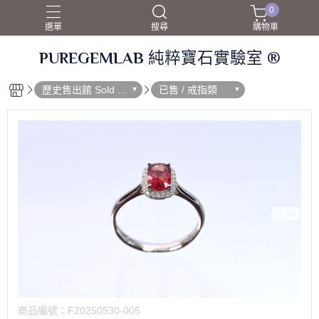
0
選單
搜尋
購物車
PUREGEMLAB 純粹寶石實驗室 ®
歷史售出館 Sold O
已售 / 戒指類
ut
商品編號：
F20250530-005