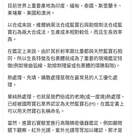
目前世界上重要產地為印度、緬甸、泰國、斯里蘭卡、
柬埔寨、美國和澳洲。
以合成來說，維爾納葉法合成藍寶石與助熔劑法合成藍
寶石為兩大合成法，生產成本相對較低，而且生長效率
高。
在鑑定上來說，由於其折射率跟比重都與天然藍寶石相
同，所以生長特徵及包裹體就成為了重要的現場鑑定特
徵(例如彎曲弧線、助熔劑殘留或包裹體的環礁裂隙)。
熱處理、充填、擴散處理是現在最常見的人工優化處
理。
單純熱處理，也就是我們俗成的老燒(或一度燒)熱處理，
已經被國際寶石業界認定為天然藍寶石(H)，在鑑定書上
可以用天然寶石名稱命名。
當然，進寶石實驗室進行高階精密儀器鑑定，例如顯微
鏡下觀察、紅外光譜、紫外光譜等等加以確認，那才是