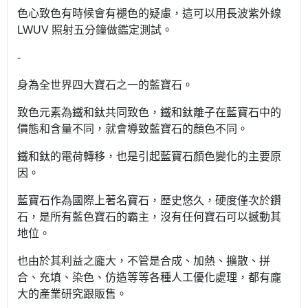
色心致色有時候會有褪色的疑慮，這可以用長波紫外線
LWUV 照射五分鐘做鑑定測試。
-
身為全世界四大寶石之一的藍寶石。
致色元素為鐵和鈦共同致色，鐵和鈦離子在藍寶石中的
價態和含量不同，就會導致藍寶石的顏色不同。
鐵和鈦的電荷轉移，也是引起藍寶石顏色變化的主要原
因。
藍寶石作為國際上著名寶石，歷史悠久，硬度僅次於鑽
石，是所有藍色寶石的霸主，沒有任何寶石可以撼動其
地位。
也由於其利益之龐大，不管是合成、加熱、擴散、拼
合、充填、染色、仿造等等各種人工優化處理，都有龐
大的產業研究跟販售。