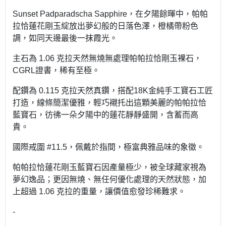
Sunset Padparadscha Sapphire，在夕陽餘暉中，帕帕
拉恰蓮花剛玉綻放出夢幻般的日落色澤，橙橘帶粉色
調，如同天邊最後一抹霞光。
主石為 1.06 克拉天然無燒無處理帕帕拉恰剛玉裸石，
CGRL證書，稀有至極。
配鑽為 0.115 克拉天然真鑽，搭配18K金純手工寶石工匠
打造，線條簡潔優雅，輕巧襯托出這顆美麗的帕帕拉恰
藍寶石，彷彿一朵夕陽中的蓮花靜靜盛開，含蓄而高
貴。
國際戒圍 #11.5，佩戴於指間，極富典雅品味的象徵。
帕帕拉恰蓮花剛玉藍寶石因產量極少，被全球藏家視為
夢幻逸品；更因無燒、無任何優化處理的天然狀態，加
上超過 1.06 克拉的重量，讓價值愈發珍稀難求。
-