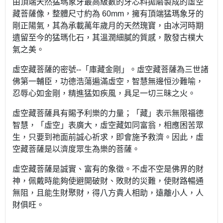
由頂端天然猛瑪象牙最高級數的牙芯料拋磨製成的虛空
藏菩薩像，整體尺寸約為 60mm，擁有頂端猛瑪象牙的
剛正陽氣，其為承載萬年歲月的天然瑰寶，由冰河時期
遺留至今的猛瑪化石，其溫潤細膩的質感，散發古樸大
氣之美。
虛空藏菩薩的密號--「庫藏金剛」。虛空藏菩薩為三世諸
佛第一輔臣，功德浩蕩遍滿虛空，智慧無邊恒沙難喻，
忍辱心如金剛，精進猛如疾風，具足一切三昧之火。
虛空藏菩薩具有賜予利樂的力量；「藏」表示無限福德
智慧，「虛空」表廣大，虛空藏如同富翁，相應困苦眾
生，只要到祂面前誠心祈求，即會施予救濟。因此，虛
空藏菩薩是以濟度眾生為樂的菩薩。
虛空藏菩薩是誠實、富有的象徵。不虛不空是佛界的財
神，佩戴時能夠使避開破財、敗財的災難，使財路暢通
無阻，且能生財聚財，得八方貴人相助，遠離小人，人
財俱旺。