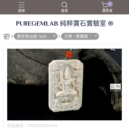
0
選單
搜尋
購物車
PUREGEMLAB 純粹寶石實驗室 ®
歷史售出館 Sold O
已售 / 墜鍊類
ut
商品編號：
2409180234004