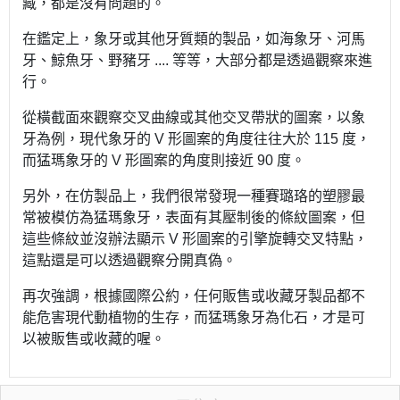
藏，都是沒有問題的。
在鑑定上，象牙或其他牙質類的製品，如海象牙、河馬
牙、鯨魚牙、野豬牙 .... 等等，大部分都是透過觀察來進
行。
從橫截面來觀察交叉曲線或其他交叉帶狀的圖案，以象
牙為例，現代象牙的 V 形圖案的角度往往大於 115 度，
而猛瑪象牙的 V 形圖案的角度則接近 90 度。
另外，在仿製品上，我們很常發現一種賽璐珞的塑膠最
常被模仿為猛瑪象牙，表面有其壓制後的條紋圖案，但
這些條紋並沒辦法顯示 V 形圖案的引擎旋轉交叉特點，
這點還是可以透過觀察分開真偽。
再次強調，根據國際公約，任何販售或收藏牙製品都不
能危害現代動植物的生存，而猛瑪象牙為化石，才是可
以被販售或收藏的喔。