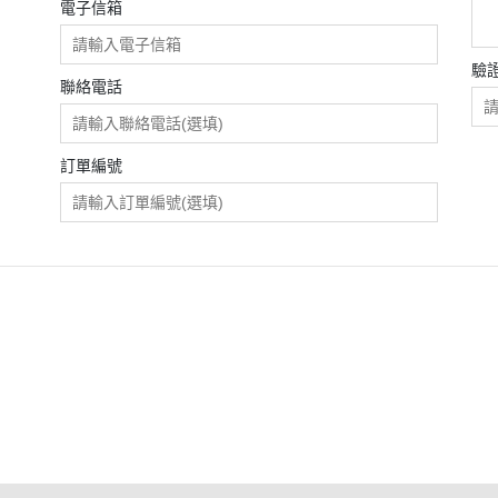
電子信箱
已售 / 原礦擺件類
石、藍寶
已售 / 配件類
驗
聯絡電話
、海藍寶
訂單編號
岫玉
石、孔賽