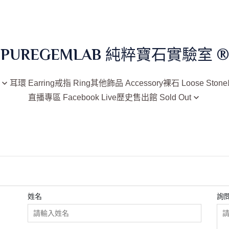
PUREGEMLAB 純粹寶石實驗室 ®
耳環 Earring
戒指 Ring
其他飾品 Accessory
裸石 Loose Stone
直播專區 Facebook Live
歷史售出館 Sold Out
已售 / 手鍊手鐲類
已售 / 墜鍊類
已售 / 耳環類
已售 / 戒指類
e
已售 / 其他飾品類
石、月光
姓名
詢
已售 / 裸石類
已售 / 印章類