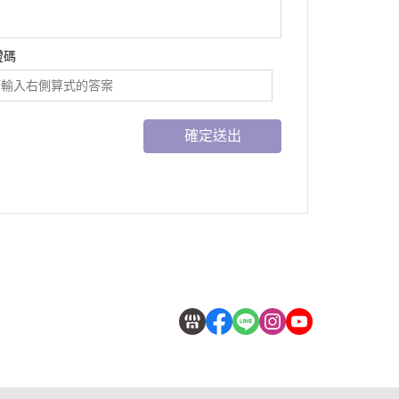
證碼
確定送出