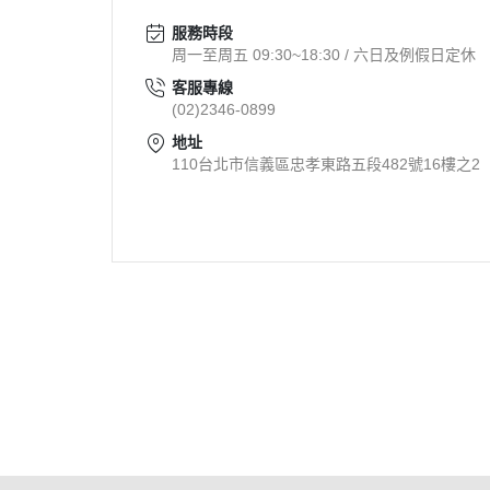
青金石 Lapis lazuli
鑽石 Diamond
服務時段
鑽石 Diamond
剛玉 Corundum / 紅寶
周一至周五 09:30~18:30 / 六日及例假日定休
石
剛玉 Corundum / 紅寶石、藍寶
客服專線
(02)2346-0899
石
綠柱石 Beryl / 祖母綠
地址
石、摩根石
綠柱石 Beryl / 祖母綠、海藍寶
110台北市信義區忠孝東路五段482號16樓之2
石、摩根石
拉利瑪 Larimar
黝簾石 Zoisite / 丹泉石、紅綠寶
螢石 Fluorite
拓帕石 Topaz
軟玉 Nephrite / 和田玉、
拉利瑪 Larimar
輝石 Pyroxene / 鋰輝
石、透輝石、金運石
軟玉 Nephrite / 和田玉、岫玉
琥珀 Amber
關於純粹
訂單查詢
購物說明
橄欖石 Peridot
關於我們
售後服務
付款方式
珍珠 Pearl
舒俱徠石 Sugilite
寶石學院
聯絡我們
寄送方式
猛瑪象牙 Mammoth Ivory
磷灰石 Apatite
站長筆記
隱私權條款
紅紋石 Rhodochrosite
輝石 Pyroxene / 鋰輝石、孔賽