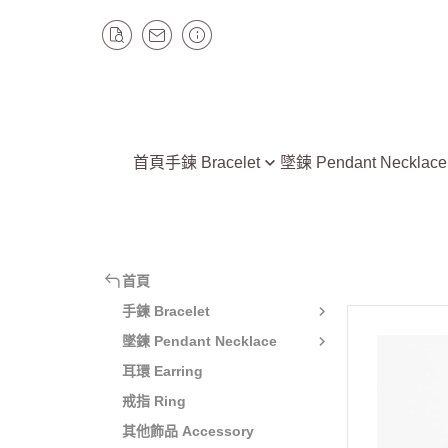
首頁
手鍊 Bracelet
墜鍊 Pendant Necklace
水晶 Crystal Quartz
水晶 Crystal Quartz
碧璽 Tourmaline
碧璽 Tourmaline
翡翠 Jade
翡翠 Jade
首頁
石榴石 Garnet
石榴石 Garnet
手鍊 Bracelet
黑曜石 Obsidian
隕石天鐵 Tektite、Meteorit
墜鍊 Pendant Necklace
隕石天鐵 Tektite、Meteorite
長石 Feldspar / 太陽
耳環 Earring
石、拉長石
戒指 Ring
長石 Feldspar / 太陽石、月光
石、拉長石
青金石 Lapis lazuli
其他飾品 Accessory