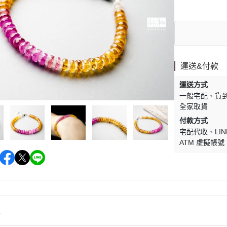
已售 / 原礦擺件類
石、藍寶
已售 / 配件類
、海藍寶
運送&付款
運送方式
一般宅配
貨
全家取貨
岫玉
付款方式
宅配代收
LIN
石、孔賽
ATM 虛擬帳號
情