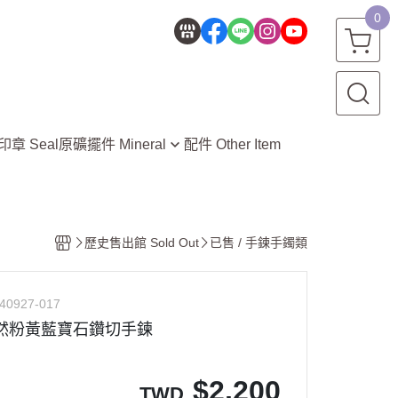
0
印章 Seal
原礦擺件 Mineral
配件 Other Item
水晶洞 Crystal Geode
晶簇 Crystal Cluster
七星陣 Seven-Star Array
歷史售出館 Sold Out
已售 / 手鍊手鐲類
礦物 Mineral
晶球 Crystal Ball
40927-017
然粉黃藍寶石鑽切手鍊
雕件 Carving
$
2,200
TWD