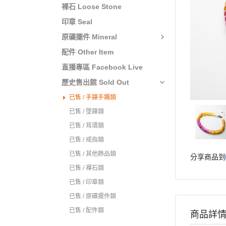
裸石 Loose Stone
青金石 Lapis lazuli
鑽石 Diamond
印章 Seal
鑽石 Diamond
剛玉 Corundum / 紅寶
原礦擺件 Mineral
石
剛玉 Corundum / 紅寶石、藍寶
配件 Other Item
石
綠柱石 Beryl / 祖母綠
石、摩根石
直播專區 Facebook Live
綠柱石 Beryl / 祖母綠、海藍寶
歷史售出館 Sold Out
石、摩根石
拉利瑪 Larimar
已售 / 手鍊手鐲類
黝簾石 Zoisite / 丹泉石、紅綠寶
螢石 Fluorite
已售 / 墜鍊類
拓帕石 Topaz
軟玉 Nephrite / 和田玉、
已售 / 耳環類
拉利瑪 Larimar
輝石 Pyroxene / 鋰輝
已售 / 戒指類
石、透輝石、金運石
軟玉 Nephrite / 和田玉、岫玉
已售 / 其他飾品類
分享商品到
琥珀 Amber
橄欖石 Peridot
已售 / 裸石類
珍珠 Pearl
已售 / 印章類
舒俱徠石 Sugilite
猛瑪象牙 Mammoth Ivory
已售 / 原礦擺件類
磷灰石 Apatite
已售 / 配件類
紅紋石 Rhodochrosite
商品詳
輝石 Pyroxene / 鋰輝石、孔賽