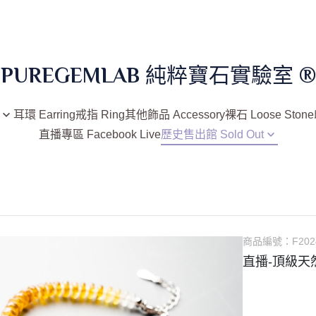
PUREGEMLAB 純粹寶石實驗室 ®
耳環 Earring
戒指 Ring
其他飾品 Accessory
裸石 Loose Stone
直播專區 Facebook Live
歷史售出館 Sold Out
已售 / 手鍊手鐲類
已售 / 墜鍊類
已售 / 耳環類
已售 / 戒指類
e
商品編號：
F202
已售 / 其他飾品類
直播-頂級天
石、月光
已售 / 裸石類
已售 / 印章類