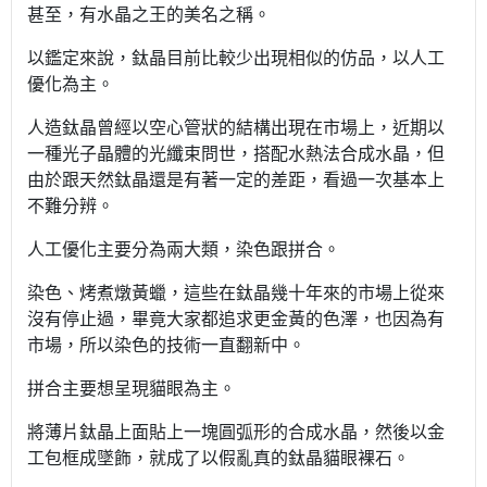
甚至，有水晶之王的美名之稱。
以鑑定來說，鈦晶目前比較少出現相似的仿品，以人工
優化為主。
人造鈦晶曾經以空心管狀的結構出現在市場上，近期以
一種光子晶體的光纖束問世，搭配水熱法合成水晶，但
由於跟天然鈦晶還是有著一定的差距，看過一次基本上
不難分辨。
人工優化主要分為兩大類，染色跟拼合。
染色、烤煮燉黃蠟，這些在鈦晶幾十年來的市場上從來
沒有停止過，畢竟大家都追求更金黃的色澤，也因為有
市場，所以染色的技術一直翻新中。
拼合主要想呈現貓眼為主。
將薄片鈦晶上面貼上一塊圓弧形的合成水晶，然後以金
工包框成墜飾，就成了以假亂真的鈦晶貓眼裸石。