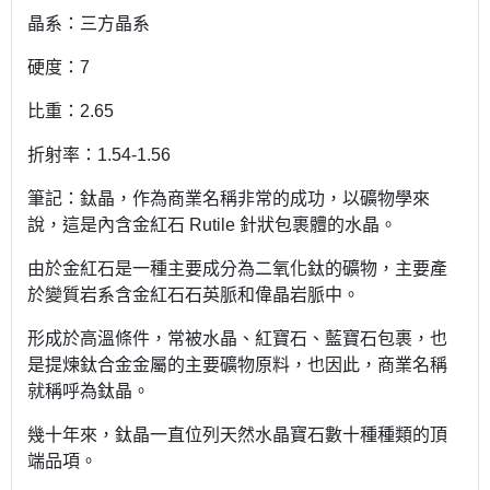
晶系：三方晶系
硬度：7
比重：2.65
折射率：1.54-1.56
筆記：鈦晶，作為商業名稱非常的成功，以礦物學來
說，這是內含金紅石 Rutile 針狀包裹體的水晶。
由於金紅石是一種主要成分為二氧化鈦的礦物，主要產
於變質岩系含金紅石石英脈和偉晶岩脈中。
形成於高溫條件，常被水晶、紅寶石、藍寶石包裹，也
是提煉鈦合金金屬的主要礦物原料，也因此，商業名稱
就稱呼為鈦晶。
幾十年來，鈦晶一直位列天然水晶寶石數十種種類的頂
端品項。