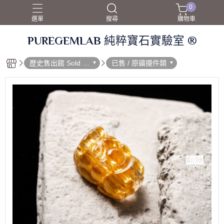
0
選單
搜尋
購物車
PUREGEMLAB 純粹寶石實驗室 ®
歷史售出館 Sold O
已售 / 原礦擺件類
ut