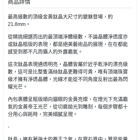
商品詳情
最高級數的頂級金黃鈦晶大尺寸的貔貅登場，約
21.8mm。
從精挑細選而出的最頂端淨體級數，不論晶體淨透度亦
或鈦晶粗版的表現，都是絕美藝術品的展現，在在都能
感受到那不凡而懾人的外露霸氣。
這次鈦晶表現通透明亮，晶體皆屬於近乎乾淨的漂亮級
數，這可是比整隻滿絲鈦晶更難得可貴，唯有頂端珠寶
級才擁有淨透晶體，光線才能從不同角度反射出最為閃
耀光芒。
內包裹體呈粗版順向貓眼的金黃亮燦，在燈光下充滿霸
氣的金黃帝王光芒，從切磨拋光到雕刻，每個步驟都十
分用心與耗時，完美細膩呈現。
-
鈦晶，擁有著強大的霸王之氣，在寶石界中，算是能量