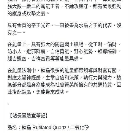
強大數一數二的霸氣王者，不論攻與守，都有著最強勁
的護身或攻擊之氣。
具有金黃的帝王光芒，一直被譽為水晶之王的代表，沒
有之一。
在能量上，具有強大的開疆闢土磁場，從正財、偏財、
防小人、避邪降魔、自信勇氣、野心氣勢、領導統御、
趨吉避凶、吉祥富貴等等能量具備。
在能量法則中，鈦晶很多的能量都跟領導與財富有關，
對應太陽神經叢，主掌自信和決策，執行力與毅力，這
某部分都是身為能成為社會菁英所擁有的共通特質，因
此搭配鈦晶，更能帶來成功。
-
【站長實驗室筆記】
品名：鈦晶 Rutilated Quartz / 二氧化矽