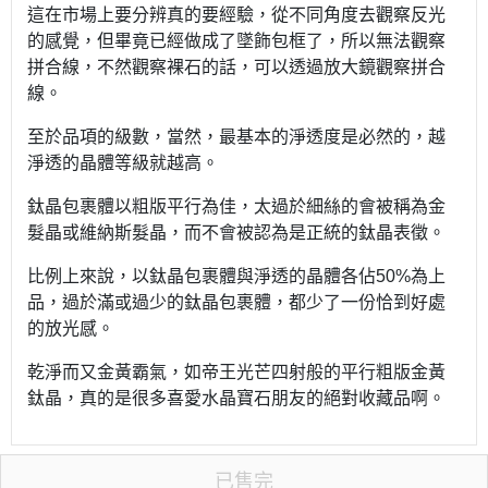
這在市場上要分辨真的要經驗，從不同角度去觀察反光
的感覺，但畢竟已經做成了墜飾包框了，所以無法觀察
拼合線，不然觀察裸石的話，可以透過放大鏡觀察拼合
線。
至於品項的級數，當然，最基本的淨透度是必然的，越
淨透的晶體等級就越高。
鈦晶包裹體以粗版平行為佳，太過於細絲的會被稱為金
髮晶或維納斯髮晶，而不會被認為是正統的鈦晶表徵。
比例上來說，以鈦晶包裹體與淨透的晶體各佔50%為上
品，過於滿或過少的鈦晶包裹體，都少了一份恰到好處
的放光感。
乾淨而又金黃霸氣，如帝王光芒四射般的平行粗版金黃
鈦晶，真的是很多喜愛水晶寶石朋友的絕對收藏品啊。
已售完